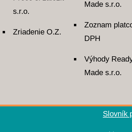
Made s.r.o.
s.r.o.
Zoznam platc
Zriadenie O.Z.
DPH
Výhody Read
Made s.r.o.
Slovník