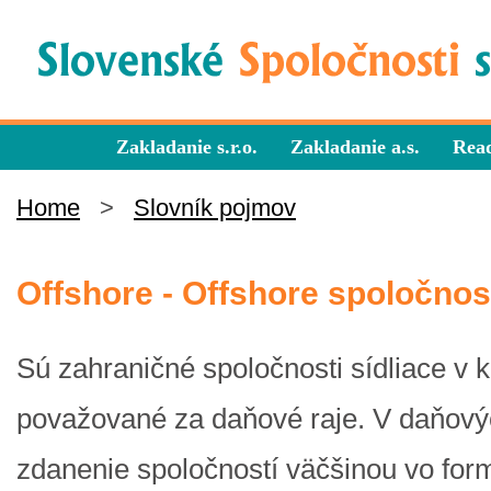
Zakladanie s.r.o.
Zakladanie a.s.
Read
Home
>
Slovník pojmov
Offshore - Offshore spoločnos
Sú zahraničné spoločnosti sídliace v k
považované za daňové raje. V daňovýc
zdanenie spoločností väčšinou vo fo